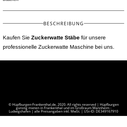
BESCHREIBUNG
Kaufen Sie
Zuckerwatte Stäbe
für unsere
professionelle Zuckerwatte Maschine bei uns.
© Hüpfburgen-Frankenthal.de, 2020. All rights reserved | Hüpfburgen
günstig mieten in Frankenthal und im Großraum Mannheim -
Ludwigshafen | alle Preisangaben inkl. MwSt. | USt-ID: DE349167910