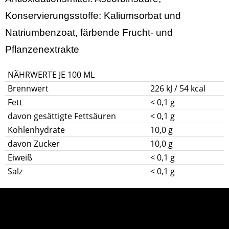
Konservierungsstoffe: Kaliumsorbat und
Natriumbenzoat, färbende Frucht- und
Pflanzenextrakte
NÄHRWERTE JE 100 ML
Brennwert
226 kJ / 54 kcal
Fett
< 0,1 g
davon gesättigte Fettsäuren
< 0,1 g
Kohlenhydrate
10,0 g
davon Zucker
10,0 g
Eiweiß
< 0,1 g
Salz
< 0,1 g