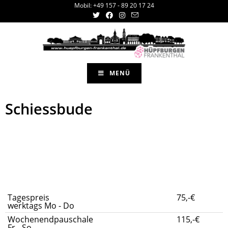
Mobil: +49 157 - 89 20 17 24
MENÜ
Schiessbude
Schiessbude
Tagespreis
75,-€
werktags Mo - Do
Wochenendpauschale
115,-€
Fr - So