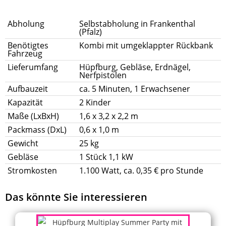
Abholung
Selbstabholung in Frankenthal
(Pfalz)
Benötigtes
Kombi mit umgeklappter Rückbank
Fahrzeug
Lieferumfang
Hüpfburg, Gebläse, Erdnägel,
Nerfpistolen
Aufbauzeit
ca. 5 Minuten, 1 Erwachsener
Kapazität
2 Kinder
Maße (LxBxH)
1,6 x 3,2 x 2,2 m
Packmass (DxL)
0,6 x 1,0 m
Gewicht
25 kg
Gebläse
1 Stück 1,1 kW
Stromkosten
1.100 Watt, ca. 0,35 € pro Stunde
Das könnte Sie interessieren