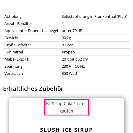
Abholung
Selbstabholung in Frankenthal (Pfalz)
Anzahl Behälter
1
Äquivalenter Dauerschallpegel
unter 70 dB
Gewicht
30 kg
Größe Behälter
8 Liter
Kühlmittel
Propan
Maße (LxBxH)
20 x 68 x 52 cm
Spannung
230 V | 50 Hz
Verbrauch
350 Watt
Erhältliches Zubehör
SLUSH ICE SIRUP