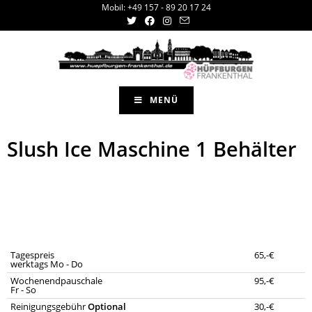
Mobil: +49 157 - 89 20 17 24
MENÜ
Slush Ice Maschine 1 Behälter
Tagespreis
65,-€
werktags Mo - Do
Wochenendpauschale
95,-€
Fr - So
Reinigungsgebühr
Optional
30,-€