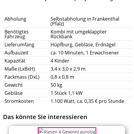
Abholung
Selbstabholung in Frankenthal
(Pfalz)
Benötigtes
Kombi mit umgeklappter
Fahrzeug
Rückbank
Lieferumfang
Hüpfburg, Gebläse, Erdnägel
Aufbauzeit
ca. 10 Minuten, 1 Erwachsener
Kapazität
4 Kinder
Maße (LxBxH)
3,4 x 3,0 x 2,9 m
Packmass (DxL)
0,8 x 0,8 m
Gewicht
50 kg
Gebläse
1 Stück 1,1 kW
Stromkosten
1.100 Watt, ca. 0,35 € pro Stunde
Das könnte Sie interessieren